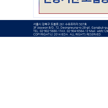
서울시 강북구 도봉로 261 수유프라자 507호
3F Jooyeon B/D, 72, Deongneung-ro 28-gil, Gangbuk-gu,
TEL. 02-902-5680 / FAX. 02-904-6564 / E-Mail. wbfc1
COPYRIGHT(c) 2014 IEDA.
ALL RIGHTS RESERVED.