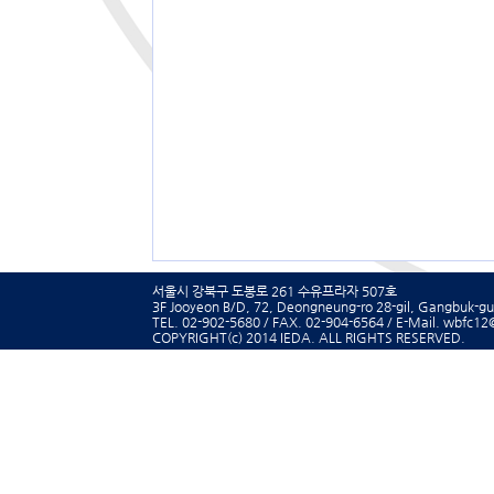
서울시 강북구 도봉로 261 수유프라자 507호
3F Jooyeon B/D, 72, Deongneung-ro 28-gil, Gangbuk-gu,
TEL. 02-902-5680 / FAX. 02-904-6564 / E-Mail. wbfc1
COPYRIGHT(c) 2014 IEDA.
ALL RIGHTS RESERVED.